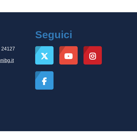
Seguici
, 24127
nibg.it