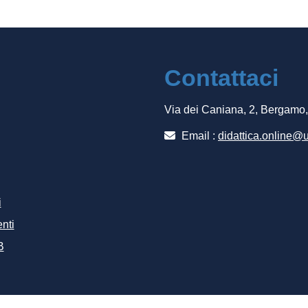
Contattaci
Via dei Caniana, 2, Bergamo
Email :
didattica.online@u
i
nti
B