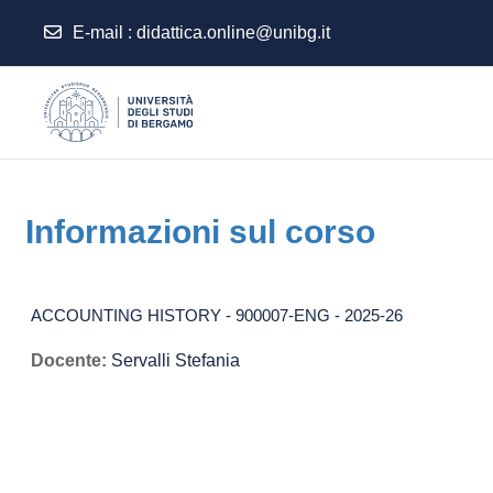
E-mail
:
didattica.online@unibg.it
Vai al contenuto principale
Informazioni sul corso
ACCOUNTING HISTORY - 900007-ENG - 2025-26
Docente:
Servalli Stefania