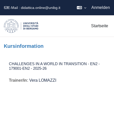
Anmelden
E-Mail :
didattica.online@unibg.it
Zum Hauptinhalt
Startseite
Kursinformation
CHALLENGES IN A WORLD IN TRANSITION - EN2 -
179001-EN2 - 2025-26
Trainer/in:
Vera LOMAZZI