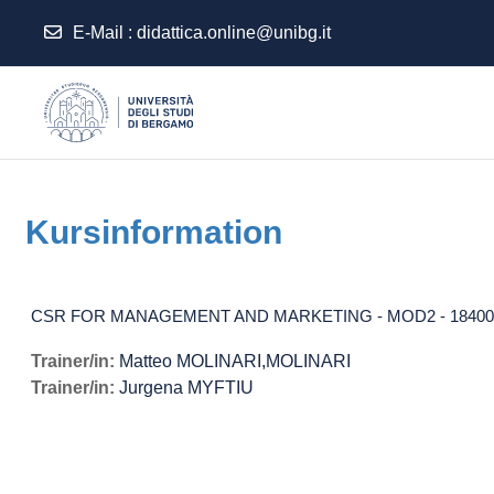
E-Mail :
didattica.online@unibg.it
Zum Hauptinhalt
Kursinformation
CSR FOR MANAGEMENT AND MARKETING - MOD2 - 184008-
Trainer/in:
Matteo MOLINARI,MOLINARI
Trainer/in:
Jurgena MYFTIU