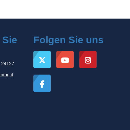
 Sie
Folgen Sie uns
, 24127
nibg.it