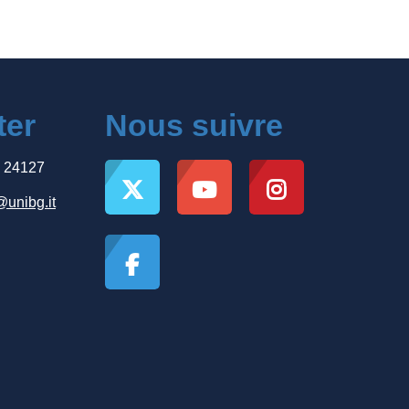
ter
Nous suivre
, 24127
@unibg.it