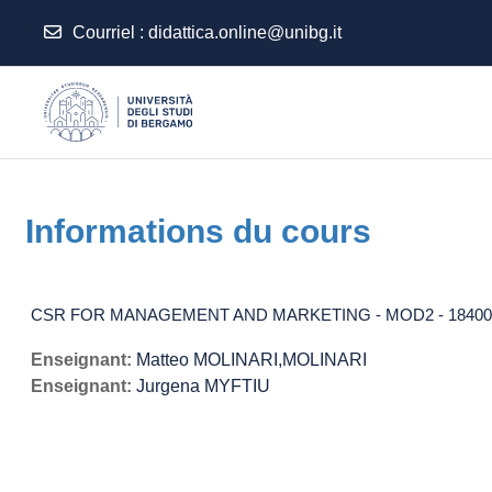
Courriel
:
didattica.online@unibg.it
Passer au contenu principal
Informations du cours
CSR FOR MANAGEMENT AND MARKETING - MOD2 - 184008-
Enseignant:
Matteo MOLINARI,MOLINARI
Enseignant:
Jurgena MYFTIU