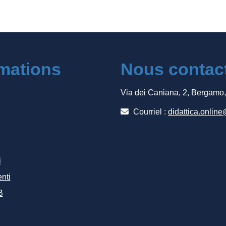
rmations
Nous contac
Via dei Caniana, 2, Bergamo
Courriel :
didattica.online
i
nti
B