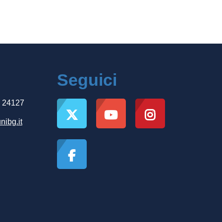
Seguici
, 24127
nibg.it