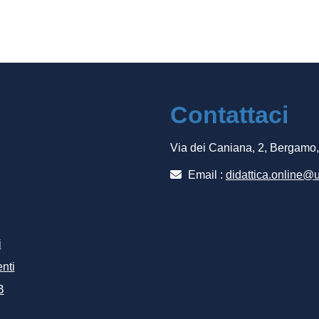
Contattaci
Via dei Caniana, 2, Bergamo
Email :
didattica.online@u
i
nti
B