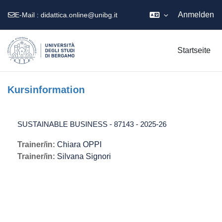
Anmelden
E-Mail :
didattica.online@unibg.it
Zum Hauptinhalt
Startseite
Kursinformation
SUSTAINABLE BUSINESS - 87143 - 2025-26
Trainer/in:
Chiara OPPI
Trainer/in:
Silvana Signori