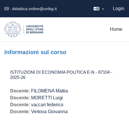
Login
:
didattica.online@unibg.it
Vai al contenuto principale
Home
Informazioni sul corso
ISTITUZIONI DI ECONOMIA POLITICA E-N - 87104 -
2025-26
Docente:
FILOMENA Mattia
Docente:
MORETTI Luigi
Docente:
vaccari federico
Docente:
Vertova Giovanna