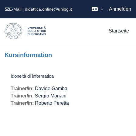
Anmelden
E-Mail :
didattica.online@unibg.it
Zum Hauptinhalt
Startseite
Kursinformation
Idoneità di informatica
Trainer/in:
Davide Gamba
Trainer/in:
Sergio Moriani
Trainer/in:
Roberto Peretta