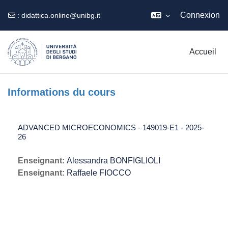
Connexion
:
didattica.online@unibg.it
Passer au contenu principal
Accueil
Informations du cours
ADVANCED MICROECONOMICS - 149019-E1 - 2025-
26
Enseignant:
Alessandra BONFIGLIOLI
Enseignant:
Raffaele FIOCCO