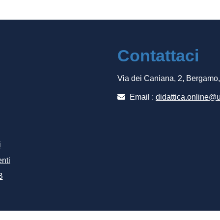
Contattaci
Via dei Caniana, 2, Bergamo
Email :
didattica.online@u
i
nti
B