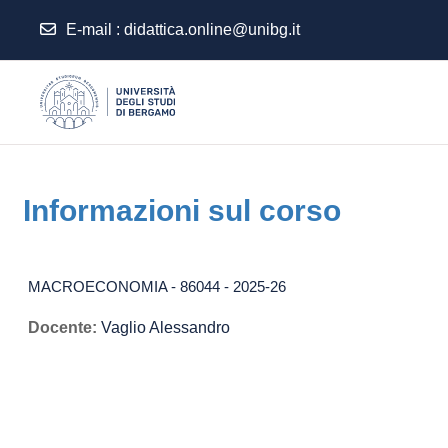
E-mail
:
didattica.online@unibg.it
Vai al contenuto principale
Informazioni sul corso
MACROECONOMIA - 86044 - 2025-26
Docente:
Vaglio Alessandro