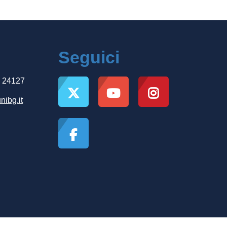
Seguici
, 24127
nibg.it