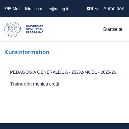
Anmelden
E-Mail :
didattica.online@unibg.it
Zum Hauptinhalt
Startseite
Kursinformation
PEDAGOGIA GENERALE 1 A - 25332-MOD1 - 2025-26
Trainer/in:
monica crotti