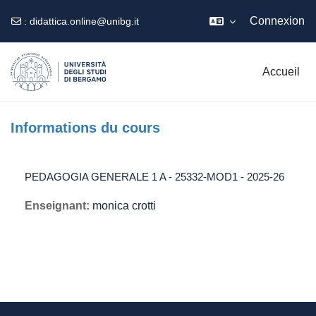
Connexion
:
didattica.online@unibg.it
Passer au contenu principal
Accueil
Informations du cours
PEDAGOGIA GENERALE 1 A - 25332-MOD1 - 2025-26
Enseignant:
monica crotti