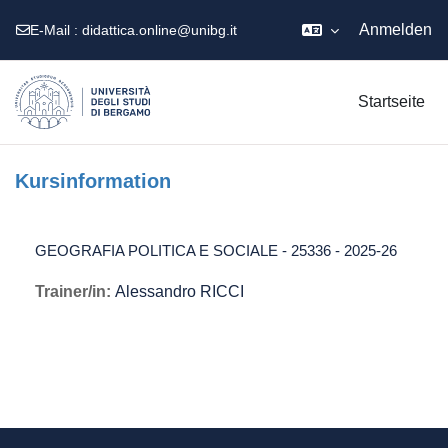
Anmelden
E-Mail :
didattica.online@unibg.it
Zum Hauptinhalt
Startseite
Kursinformation
GEOGRAFIA POLITICA E SOCIALE - 25336 - 2025-26
Trainer/in:
Alessandro RICCI