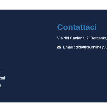
Contattaci
Via dei Caniana, 2, Bergamo
Email :
didattica.online@u
i
nti
B