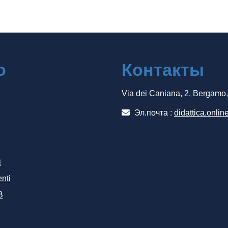
о
Контакты
Via dei Caniana, 2, Bergamo
Эл.почта :
didattica.onlin
i
nti
B