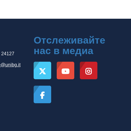
Отслеживайте
нас в медиа
, 24127
e@unibg.it