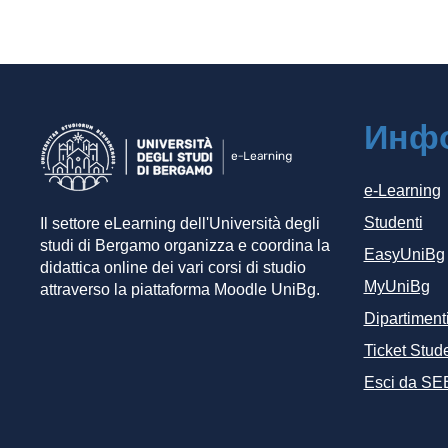
Инф
e-Learning
Studenti
Il settore eLearning dell'Università degli
studi di Bergamo organizza e coordina la
EasyUniBg
didattica online dei vari corsi di studio
MyUniBg
attraverso la piattaforma Moodle UniBg.
Dipartiment
Ticket Stude
Esci da SE