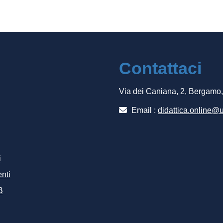
Contattaci
Via dei Caniana, 2, Bergamo
Email :
didattica.online@u
i
nti
B