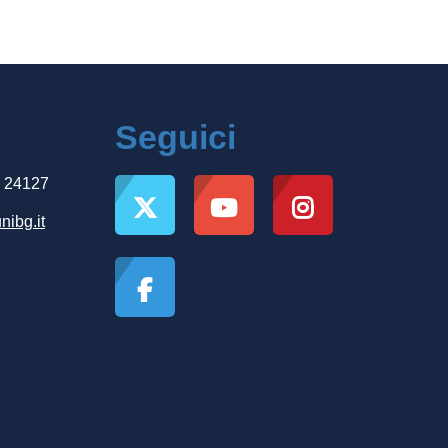
Seguici
, 24127
nibg.it