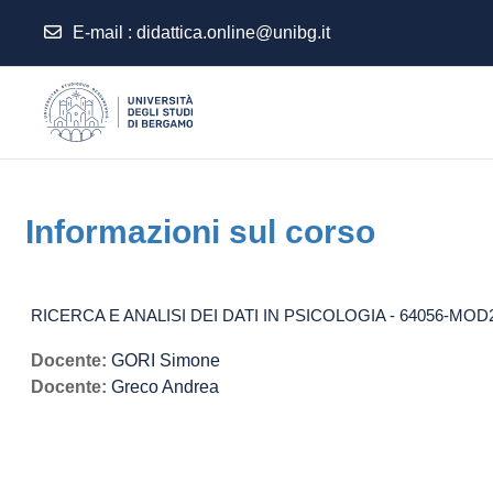
E-mail
:
didattica.online@unibg.it
Vai al contenuto principale
Informazioni sul corso
RICERCA E ANALISI DEI DATI IN PSICOLOGIA - 64056-MOD2 
Docente:
GORI Simone
Docente:
Greco Andrea