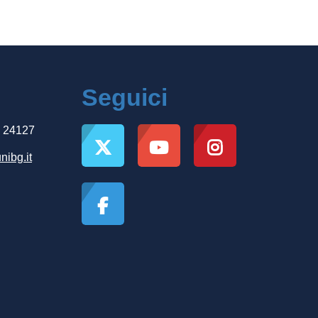
Seguici
, 24127
nibg.it