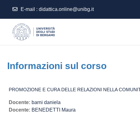
E-mail
:
didattica.online@unibg.it
Vai al contenuto principale
Informazioni sul corso
PROMOZIONE E CURA DELLE RELAZIONI NELLA COMUNITÀ 
Docente:
barni daniela
Docente:
BENEDETTI Maura