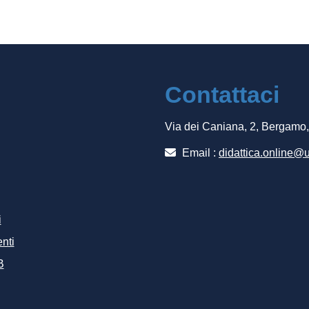
Contattaci
Via dei Caniana, 2, Bergamo
Email :
didattica.online@u
i
nti
B