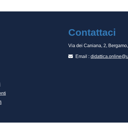
Contattaci
Via dei Caniana, 2, Bergamo
Email :
didattica.online@u
i
nti
B