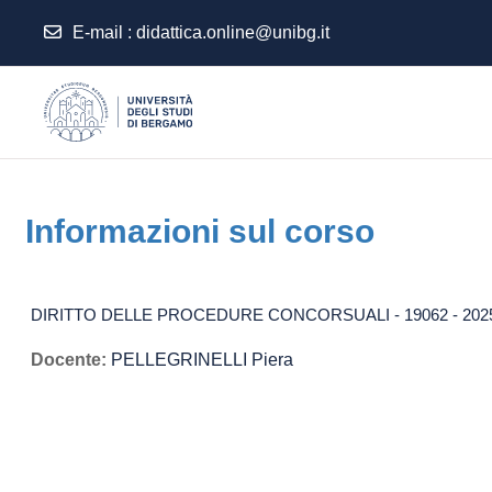
E-mail
:
didattica.online@unibg.it
Vai al contenuto principale
Informazioni sul corso
DIRITTO DELLE PROCEDURE CONCORSUALI - 19062 - 202
Docente:
PELLEGRINELLI Piera