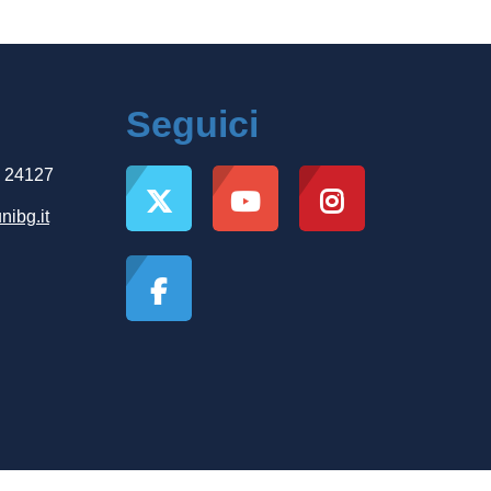
Seguici
, 24127
nibg.it