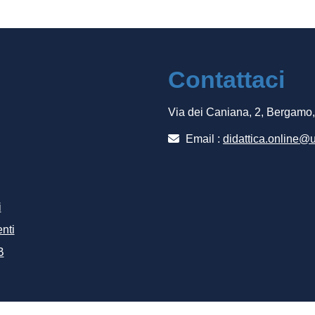
Contattaci
Via dei Caniana, 2, Bergamo
Email :
didattica.online@u
i
nti
B