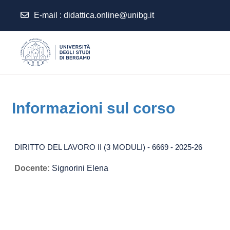
E-mail
:
didattica.online@unibg.it
Vai al contenuto principale
Informazioni sul corso
DIRITTO DEL LAVORO II (3 MODULI) - 6669 - 2025-26
Docente:
Signorini Elena