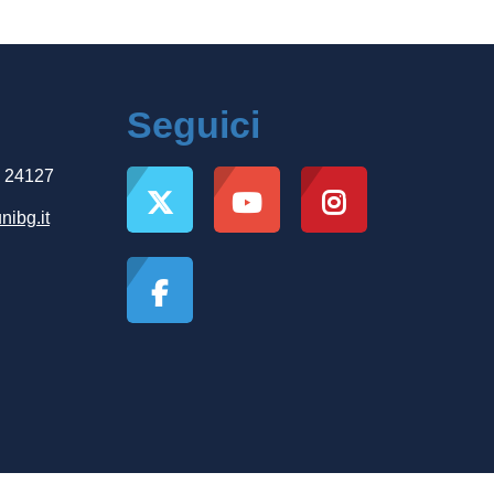
Seguici
, 24127
nibg.it