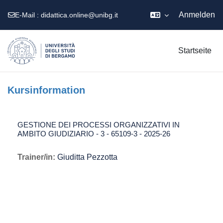
Anmelden
E-Mail :
didattica.online@unibg.it
Zum Hauptinhalt
Startseite
Kursinformation
GESTIONE DEI PROCESSI ORGANIZZATIVI IN
AMBITO GIUDIZIARIO - 3 - 65109-3 - 2025-26
Trainer/in:
Giuditta Pezzotta