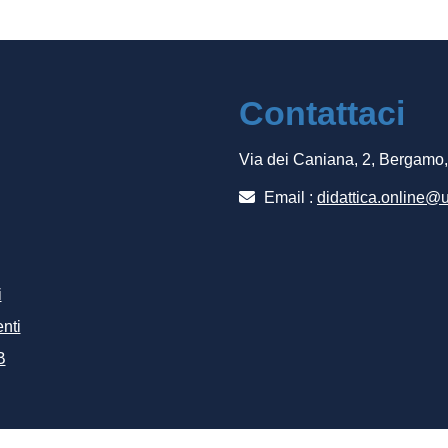
Contattaci
Via dei Caniana, 2, Bergamo
Email :
didattica.online@u
i
nti
B