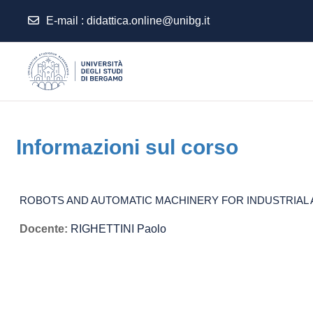
E-mail
:
didattica.online@unibg.it
Vai al contenuto principale
Informazioni sul corso
ROBOTS AND AUTOMATIC MACHINERY FOR INDUSTRIAL APP
Docente:
RIGHETTINI Paolo