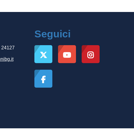
Seguici
, 24127
nibg.it