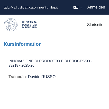
Anmelden
E-Mail :
didattica.online@unibg.it
Zum Hauptinhalt
Startseite
Kursinformation
INNOVAZIONE DI PRODOTTO E DI PROCESSO -
39218 - 2025-26
Trainer/in:
Davide RUSSO