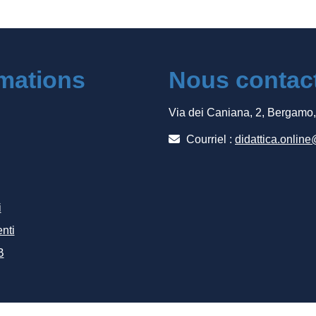
rmations
Nous contac
Via dei Caniana, 2, Bergamo
Courriel :
didattica.online
i
nti
B