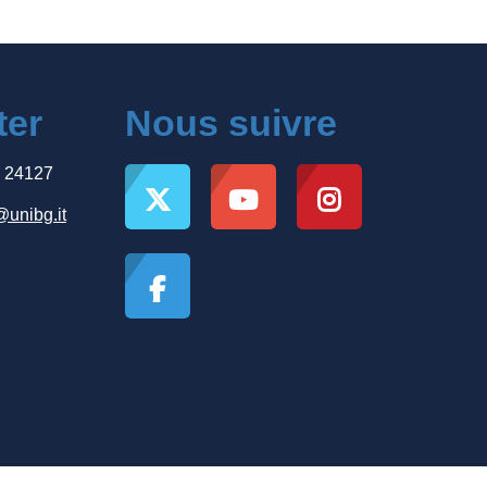
ter
Nous suivre
, 24127
@unibg.it