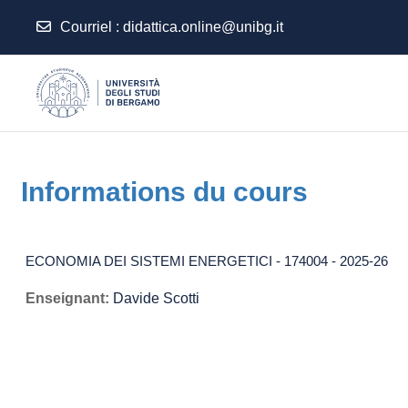
Courriel
:
didattica.online@unibg.it
Passer au contenu principal
Informations du cours
ECONOMIA DEI SISTEMI ENERGETICI - 174004 - 2025-26
Enseignant:
Davide Scotti