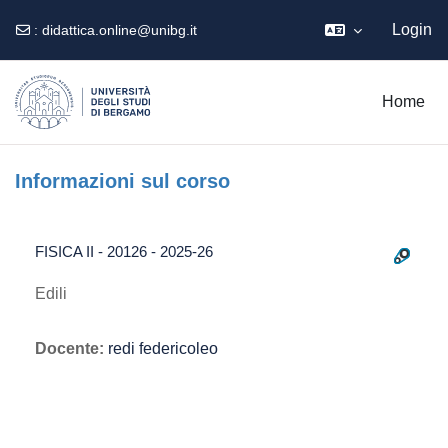
Login
:
didattica.online@unibg.it
Vai al contenuto principale
Home
Informazioni sul corso
FISICA II - 20126 - 2025-26
Edili
Docente:
redi federicoleo