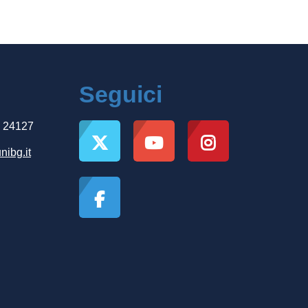
Seguici
, 24127
nibg.it