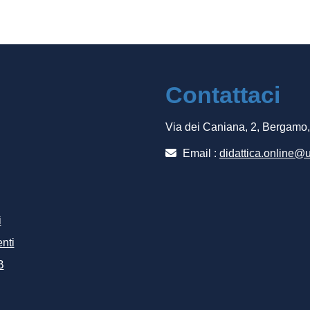
Contattaci
Via dei Caniana, 2, Bergamo
Email :
didattica.online@u
i
nti
B