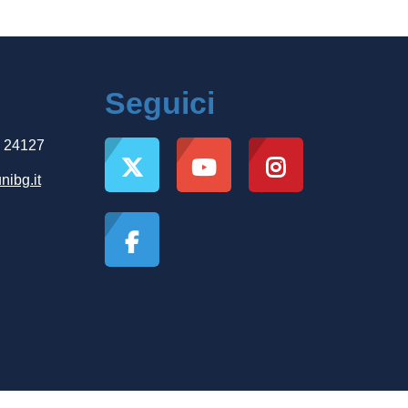
Seguici
, 24127
nibg.it