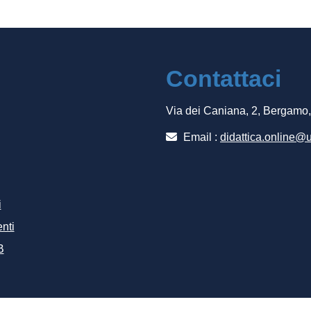
Contattaci
Via dei Caniana, 2, Bergamo
Email :
didattica.online@u
i
nti
B