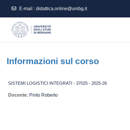
E-mail
:
didattica.online@unibg.it
Vai al contenuto principale
Informazioni sul corso
SISTEMI LOGISTICI INTEGRATI - 37025 - 2025-26
Docente:
Pinto Roberto