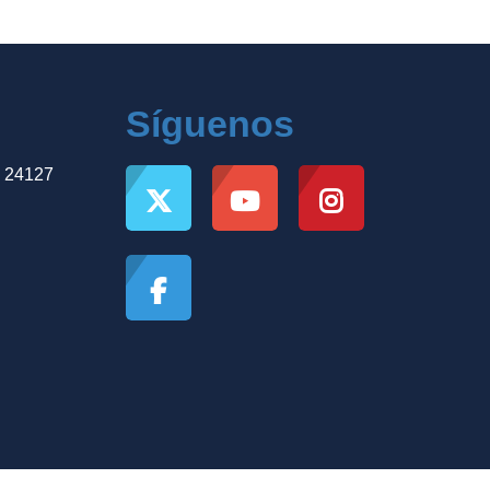
Síguenos
, 24127