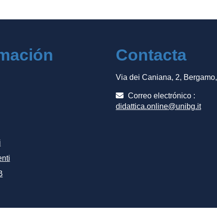
rmación
Contacta
Via dei Caniana, 2, Bergamo
Correo electrónico :
didattica.online@unibg.it
i
nti
B