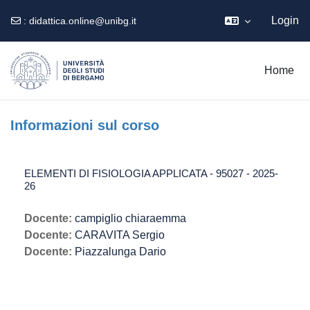
Login
:
didattica.online@unibg.it
Vai al contenuto principale
Home
Informazioni sul corso
ELEMENTI DI FISIOLOGIA APPLICATA - 95027 - 2025-
26
Docente:
campiglio chiaraemma
Docente:
CARAVITA Sergio
Docente:
Piazzalunga Dario