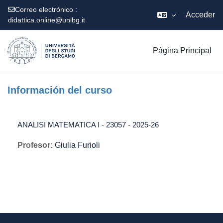
Correo electrónico :
Acceder
didattica.online@unibg.it
Salta al contenido principal
Página Principal
Información del curso
ANALISI MATEMATICA I - 23057 - 2025-26
Profesor:
Giulia Furioli