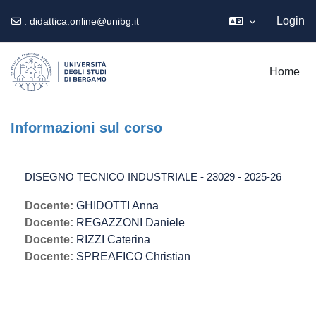
Login
:
didattica.online@unibg.it
Vai al contenuto principale
Home
Informazioni sul corso
DISEGNO TECNICO INDUSTRIALE - 23029 - 2025-26
Docente:
GHIDOTTI Anna
Docente:
REGAZZONI Daniele
Docente:
RIZZI Caterina
Docente:
SPREAFICO Christian