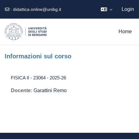
Login
:
didattica.online@unibg.it
Vai al contenuto principale
Home
Informazioni sul corso
FISICA II - 23064 - 2025-26
Docente:
Garattini Remo