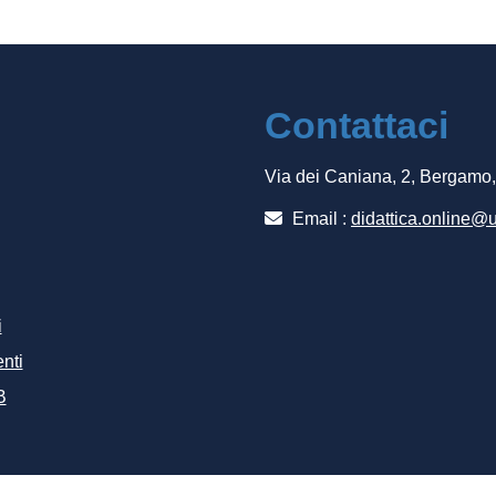
Contattaci
Via dei Caniana, 2, Bergamo
Email :
didattica.online@u
i
nti
B