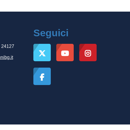
Seguici
, 24127
nibg.it