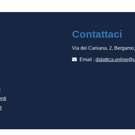
Contattaci
Via dei Caniana, 2, Bergamo
Email :
didattica.online@u
i
nti
B