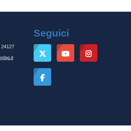
Seguici
, 24127
nibg.it