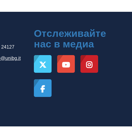
Отслеживайте
нас в медиа
, 24127
e@unibg.it