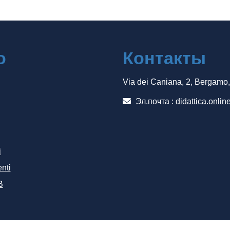
о
Контакты
Via dei Caniana, 2, Bergamo
Эл.почта :
didattica.onlin
i
nti
B