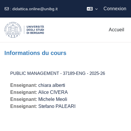
Connexion
:
didattica.online@unibg.it
Passer au contenu principal
Accueil
Informations du cours
PUBLIC MANAGEMENT - 37189-ENG - 2025-26
Enseignant:
chiara alberti
Enseignant:
Alice CIVERA
Enseignant:
Michele Meoli
Enseignant:
Stefano PALEARI