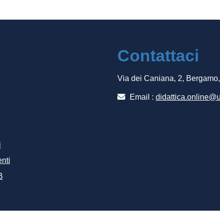
Contattaci
Via dei Caniana, 2, Bergamo
Email :
didattica.online@u
i
nti
B