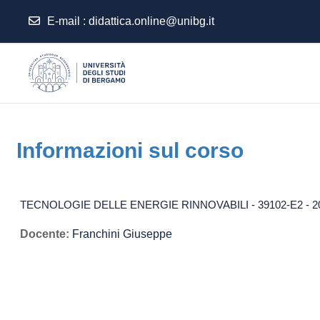
E-mail
:
didattica.online@unibg.it
Vai al contenuto principale
Informazioni sul corso
TECNOLOGIE DELLE ENERGIE RINNOVABILI - 39102-E2 - 2
Docente:
Franchini Giuseppe