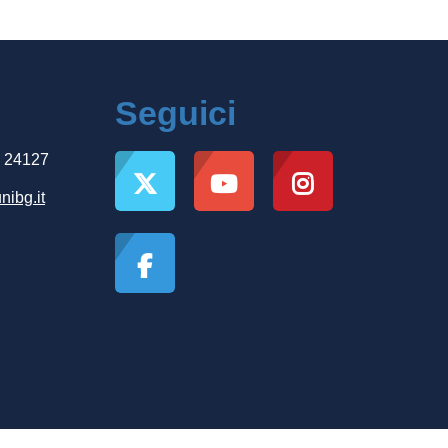
Seguici
, 24127
nibg.it