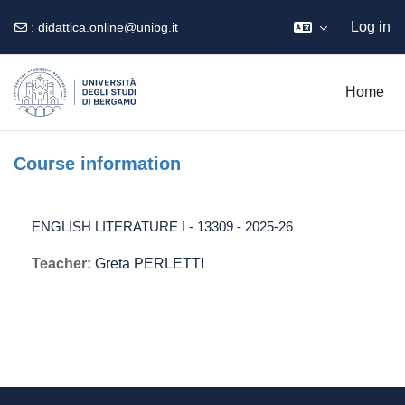
Log in
:
didattica.online@unibg.it
Skip to main content
Home
Course information
ENGLISH LITERATURE I - 13309 - 2025-26
Teacher:
Greta PERLETTI