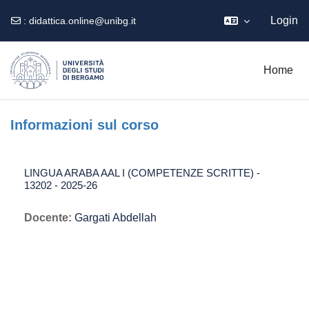
Login
:
didattica.online@unibg.it
Vai al contenuto principale
Home
Informazioni sul corso
LINGUA ARABA AAL I (COMPETENZE SCRITTE) -
13202 - 2025-26
Docente:
Gargati Abdellah