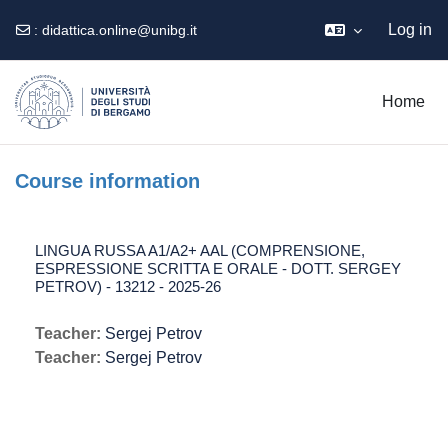
Log in
:
didattica.online@unibg.it
Skip to main content
Home
Course information
LINGUA RUSSA A1/A2+ AAL (COMPRENSIONE,
ESPRESSIONE SCRITTA E ORALE - DOTT. SERGEY
PETROV) - 13212 - 2025-26
Teacher:
Sergej Petrov
Teacher:
Sergej Petrov