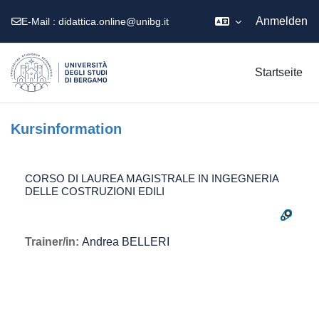
Anmelden
E-Mail :
didattica.online@unibg.it
Zum Hauptinhalt
Startseite
Kursinformation
CORSO DI LAUREA MAGISTRALE IN INGEGNERIA
DELLE COSTRUZIONI EDILI
Trainer/in:
Andrea BELLERI