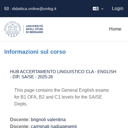
Login
:
didattica.online@unibg.it
Vai al contenuto principale
Home
Informazioni sul corso
HUB ACCERTAMENTO LINGUISTICO CLA - ENGLISH
- DIP. SA/SE - 2025-26
This page contains the General English exams
for B1 OFA, B2 and C1 levels for the SA/SE
Depts.
Docente:
brignoli valentina
Docente:
carminati nadiagesemi