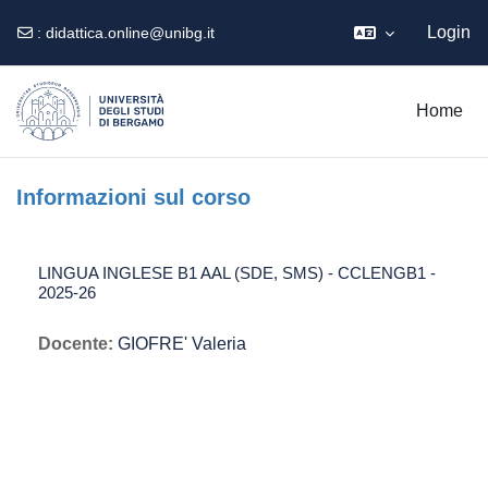
Login
:
didattica.online@unibg.it
Vai al contenuto principale
Home
Informazioni sul corso
LINGUA INGLESE B1 AAL (SDE, SMS) - CCLENGB1 -
2025-26
Docente:
GIOFRE' Valeria