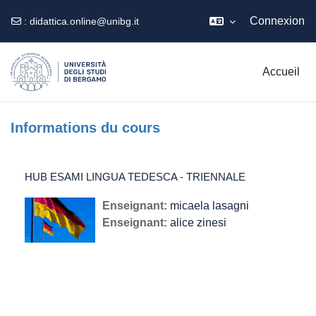
Connexion
:
didattica.online@unibg.it
Passer au contenu principal
Accueil
Informations du cours
HUB ESAMI LINGUA TEDESCA - TRIENNALE
Enseignant:
micaela lasagni
Enseignant:
alice zinesi