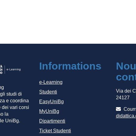
rum
Informations
Nou
con
e-Learning
ng
Via dei 
Studenti
gli studi di
24127
za e coordina
EasyUniBg
 dei vari corsi
Courri
MyUniBg
so la
didattica
le UniBg.
Dipartimenti
Ticket Studenti