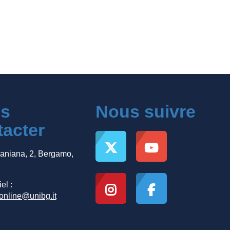
s
Nous suivre
tacter
Caniana, 2, Bergamo,
el :
.online@unibg.it