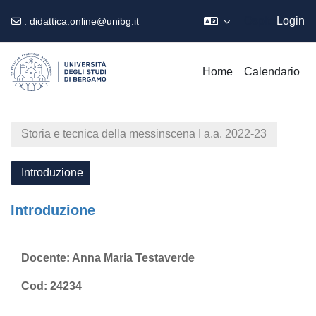
Ospite
Login
:
didattica.online@unibg.it
Vai al contenuto principale
Home
Calendario
Storia e tecnica della messinscena I a.a. 2022-23
Introduzione
Introduzione
Schema della sezione
Docente: Anna Maria Testaverde
Cod: 24234