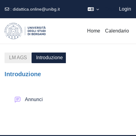
Ospite
Login
:
didattica.online@unibg.it
Vai al contenuto principale
Home
Calendario
LM AGS
Introduzione
Introduzione
Schema della sezione
Forum
Annunci