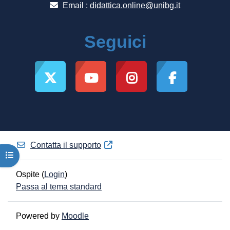
Email :
didattica.online@unibg.it
Seguici
Contatta il supporto
Apri indice del corso
Ospite (
Login
)
Passa al tema standard
Powered by
Moodle