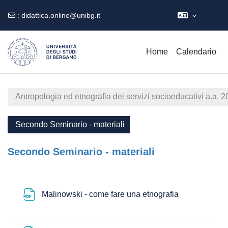
Ospit
:
didattica.online@unibg.it
Vai al contenuto principale
Home
Calendario
Antropologia ed etnografia dei servizi socioeducativi a.a. 
Secondo Seminario - materiali
Secondo Seminario - materiali
Schema della sezione
File
Malinowski - come fare una etnografia