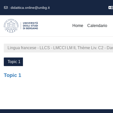
:
didattica.online@unibg.it
Vai al contenuto principale
Home
Calendario
Lingua francese - LLCS - LMCCI LM II, Thème Liv. C2 - Da
Topic 1
Topic 1
Schema della sezione