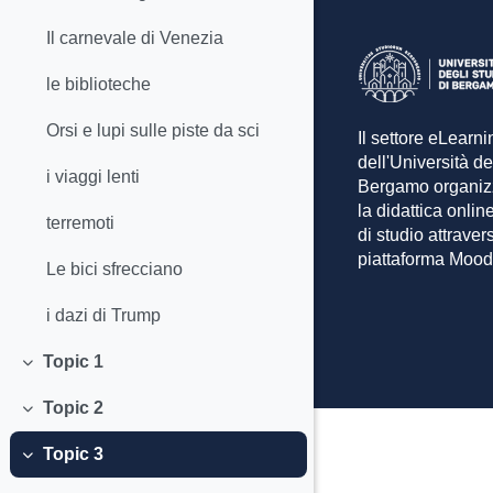
Il carnevale di Venezia
le biblioteche
Orsi e lupi sulle piste da sci
Il settore eLearni
dell'Università de
i viaggi lenti
Bergamo organiz
la didattica online
terremoti
di studio attraver
piattaforma Mood
Le bici sfrecciano
i dazi di Trump
Topic 1
Minimizza
Topic 2
Minimizza
Topic 3
Minimizza