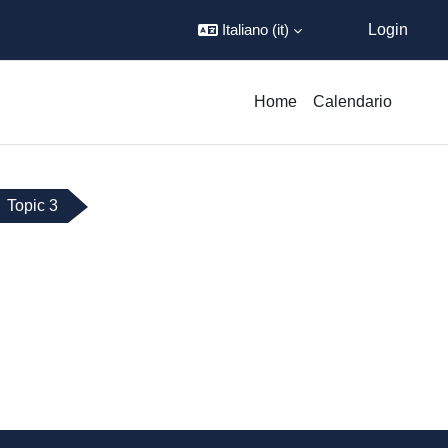
Italiano ‎(it)‎
Ospite
Login
Home
Calendario
Topic 3