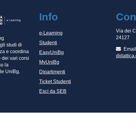
Info
Cont
Via dei 
e-Learning
24127
ng
Studenti
gli studi di
Email 
za e coordina
EasyUniBg
didattica
 dei vari corsi
MyUniBg
so la
le UniBg.
Dipartimenti
Ticket Studenti
Esci da SEB