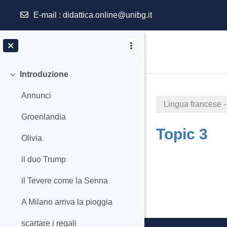
E-mail
:
didattica.online@unibg.it
Vai al contenuto principale
Introduzione
Minimizza
Annunci
Lingua francese -
Groenlandia
Topic 3
Olivia
il duo Trump
Schema d
il Tevere come la Senna
A Milano arriva la pioggia
scartare i regali