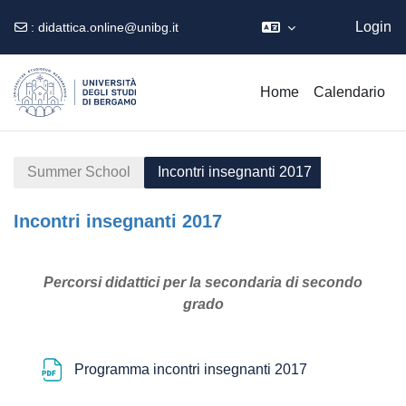
Ospite
Login
:
didattica.online@unibg.it
Vai al contenuto principale
Home
Calendario
Summer School
Incontri insegnanti 2017
Incontri insegnanti 2017
Schema della sezione
Percorsi didattici per la secondaria di secondo
grado
File
Programma incontri insegnanti 2017