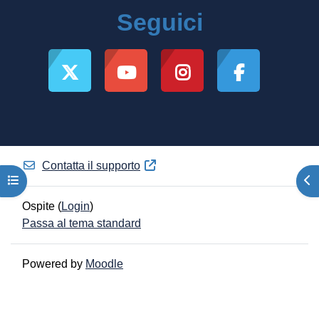
Seguici
Contatta il supporto
Apri indice del corso
Apr
Ospite (
Login
)
Passa al tema standard
Powered by
Moodle